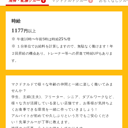
清掃・配膳クルー
マクドナルドクルー
おもてなしクル
時給
1177
以上
円
※
25
午後10時〜午前5時は時給
%
増
※
１分単位でお給料を計算しますので、無駄なく働けます！年
２回昇給の機会あり。トレーナー等への昇進で時給UPもありま
す。
マクドナルドで様々な年齢の仲間と一緒に楽しく働いてみま
せんか？
学生、主婦(主夫)、フリーター、シニア、ダブルワークなど、
様々な方が活躍している楽しい店舗です。お客様が気持ちよ
くお食事できる環境を一緒に作っていきましょう！
アルバイトが初めてや久しぶりという方でもご安心くださ
い！先輩クルーが丁寧に教えます。