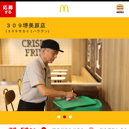
３０９堺美原店
(３０９サカイミハラテン)