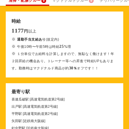
清掃・配膳クルー
マクドナルドクルー
デリバリークル
時給
1177
以上
円
※
通勤手当支給あり
(規定内)
※
25
午後10時〜午前5時は時給
%
増
※
１分単位でお給料を計算しますので、無駄なく働けます！年
２回昇給の機会あり。トレーナー等への昇進で時給UPもありま
30
す。勤務時はマクドナルド商品が約
％
オフです！！
最寄り駅
喜連瓜破駅 [高速電気軌道第2号線]
出戸駅 [高速電気軌道第2号線]
平野駅 [高速電気軌道第2号線]
矢田駅 [近鉄南大阪線]
針中野駅 [近鉄南大阪線]