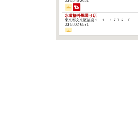
03-5548-2631
水道橋外堀通り店
東京都文京区後楽１－１－１７ＴＫ－ＥＡＳＴビル
03-5802-6571
神田末広町店
東京都千代田区外神田５－２－１
03-5688-7126
勝どき駅前店
東京都中央区勝どき２－１０－１２
03-3520-8598
門前仲町店
アルバイト情報トップ
マク
東京都江東区門前仲町１－８－８
03-3643-7102
クル
クル
神谷町駅前店
東京都港区虎ノ門５－２－５神谷町ＭＴコート
トレ
03-5843-8203
両国駅西口店