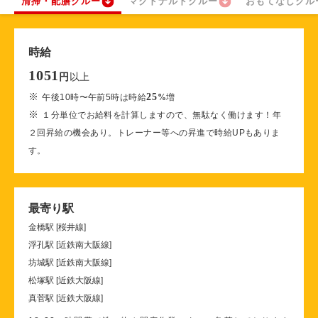
清掃・配膳クルー
マクドナルドクルー
おもてなしクル
時給
1051
以上
円
※
25
午後10時〜午前5時は時給
%
増
※
１分単位でお給料を計算しますので、無駄なく働けます！年
２回昇給の機会あり。トレーナー等への昇進で時給UPもありま
す。
最寄り駅
金橋駅 [桜井線]
浮孔駅 [近鉄南大阪線]
坊城駅 [近鉄南大阪線]
松塚駅 [近鉄大阪線]
真菅駅 [近鉄大阪線]