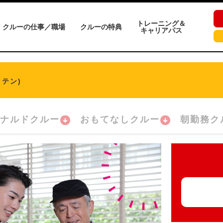
トレーニング＆
クルーの仕事／職場
クルーの特典
キャリアパス
テン)
ナルドクルー
おもてなしクルー
朝勤務ク