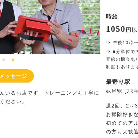
時給
1050
円
以
※
午後10時
※
■分単位で
昇給の機会あ
制度もありま
メッセージ
最寄り駅
妹尾駅 [JR
んいるお店です。トレーニングも丁寧に
ください。
週2回、2～
お掃除好き
初めてのア
の方も大歓