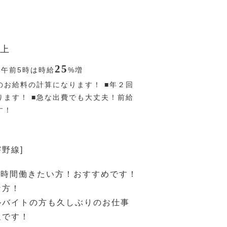
上
25
〜午前5時は時給
%
増
のお給料の計算になります！ ■年２回
ります！ ■急な出費でも大丈夫！前給
す！
宇野線]
3時間働きたい方！おすすめです！
な方！
ルバイトの方も久しぶりのお仕事
迎です！