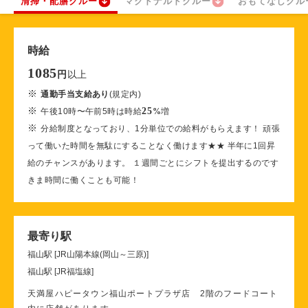
清掃・配膳クルー
マクドナルドクルー
おもてなしクル
時給
1085
以上
円
※
通勤手当支給あり
(規定内)
※
25
午後10時〜午前5時は時給
%
増
※
分給制度となっており、1分単位での給料がもらえます！ 頑張
って働いた時間を無駄にすることなく働けます★★ 半年に1回昇
給のチャンスがあります。 １週間ごとにシフトを提出するのです
きま時間に働くことも可能！
最寄り駅
福山駅 [JR山陽本線(岡山～三原)]
福山駅 [JR福塩線]
天満屋ハピータウン福山ポートプラザ店 2階のフードコート