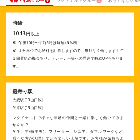
清掃・配膳クルー
マクドナルドクルー
おもてなしクル
時給
1043
以上
円
※
25
午後10時〜午前5時は時給
%
増
※
１分単位でお給料を計算しますので、無駄なく働けます！年
２回昇給の機会あり。トレーナー等への昇進で時給UPもありま
す。
最寄り駅
大歳駅 [JR山口線]
矢原駅 [JR山口線]
マクドナルドで様々な年齢の仲間と一緒に楽しく働いてみま
せんか？
学生、主婦(主夫)、フリーター、シニア、ダブルワークなど、
様々な方が活躍している楽しい店舗です。お客様が気持ちよ