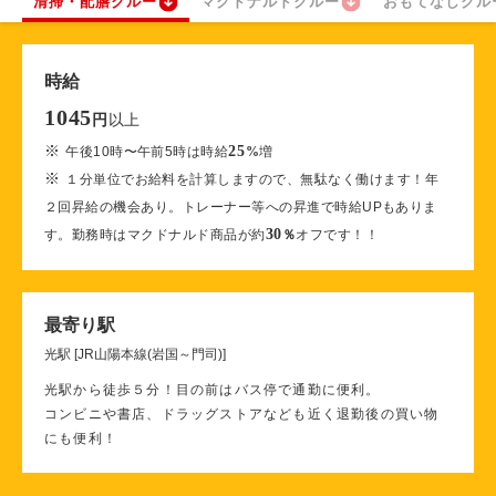
清掃・配膳クルー
マクドナルドクルー
おもてなしクル
時給
1045
以上
円
※
25
午後10時〜午前5時は時給
%
増
※
１分単位でお給料を計算しますので、無駄なく働けます！年
２回昇給の機会あり。トレーナー等への昇進で時給UPもありま
30
す。勤務時はマクドナルド商品が約
％
オフです！！
最寄り駅
光駅 [JR山陽本線(岩国～門司)]
光駅から徒歩５分！目の前はバス停で通勤に便利。
コンビニや書店、ドラッグストアなども近く退勤後の買い物
にも便利！