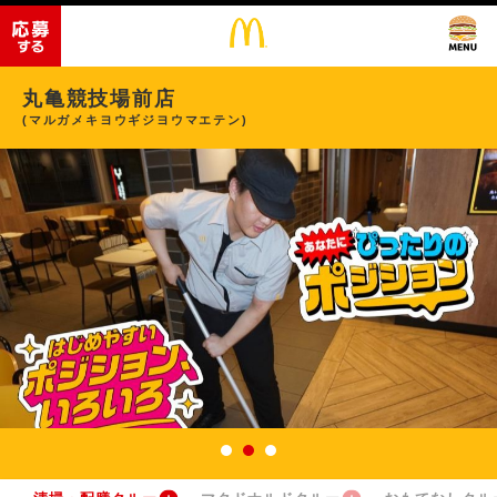
丸亀競技場前店
(マルガメキヨウギジヨウマエテン)