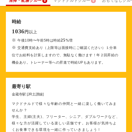
清掃・配膳クルー
マクドナルドクルー
おもてなしクル
時給
1036
以上
円
※
25
午後10時〜午前5時は時給
%
増
※
交通費支給あり（上限等は面接時にご確認ください）１分単
位でお給料を計算しますので、無駄なく働けます！年２回昇給の
機会あり。トレーナー等への昇進で時給UPもあります。
最寄り駅
金蔵寺駅 [JR土讃線]
マクドナルドで様々な年齢の仲間と一緒に楽しく働いてみま
せんか？
学生、主婦(主夫)、フリーター、シニア、ダブルワークなど、
様々な方が活躍している楽しい店舗です。お客様が気持ちよ
くお食事できる環境を一緒に作っていきましょう！