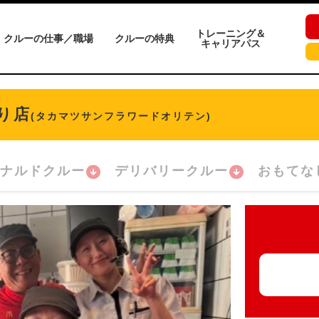
トレーニング＆
クルーの仕事／職場
クルーの特典
キャリアパス
り店
(タカマツサンフラワードオリテン)
ナルドクルー
デリバリークルー
おもてな