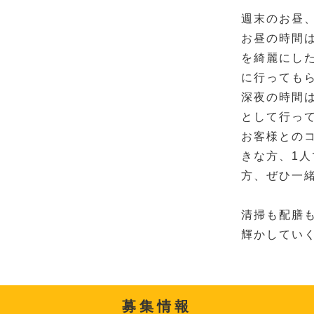
週末のお昼
お昼の時間
を綺麗にし
に行っても
深夜の時間
として行っ
お客様との
きな方、1
方、ぜひ一
清掃も配膳
輝かしてい
募集情報