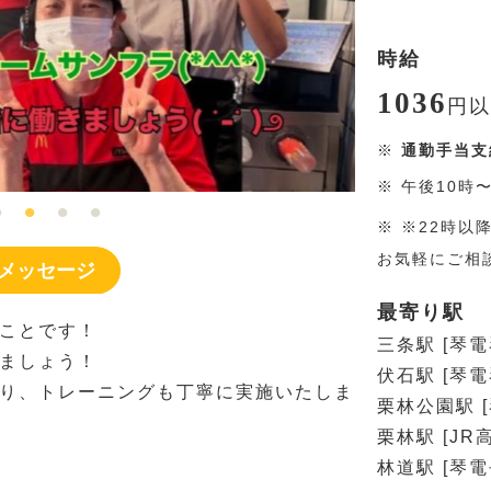
時給
1036
円
以
※
通勤手当支
※
午後10時
※
※22時以
お気軽にご相
メッセージ
最寄り駅
ことです！
三条駅 [琴電
ましょう！
伏石駅 [琴電
り、トレーニングも丁寧に実施いたしま
栗林公園駅 
栗林駅 [JR
林道駅 [琴電