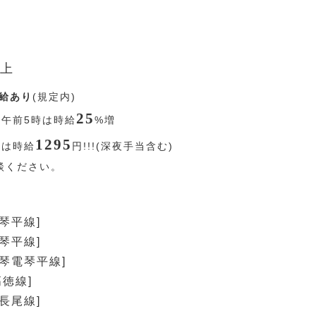
上
給あり
(規定内)
25
〜午前5時は時給
%
増
1295
降は時給
円
!!!(深夜手当含む)
談ください。
琴平線]
琴平線]
[琴電琴平線]
高徳線]
長尾線]