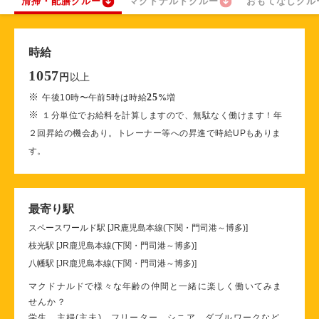
清掃・配膳クルー
マクドナルドクルー
おもてなしクル
時給
1057
以上
円
※
25
午後10時〜午前5時は時給
%
増
※
１分単位でお給料を計算しますので、無駄なく働けます！年
２回昇給の機会あり。トレーナー等への昇進で時給UPもありま
す。
最寄り駅
スペースワールド駅 [JR鹿児島本線(下関・門司港～博多)]
枝光駅 [JR鹿児島本線(下関・門司港～博多)]
八幡駅 [JR鹿児島本線(下関・門司港～博多)]
マクドナルドで様々な年齢の仲間と一緒に楽しく働いてみま
せんか？
学生、主婦(主夫)、フリーター、シニア、ダブルワークなど、