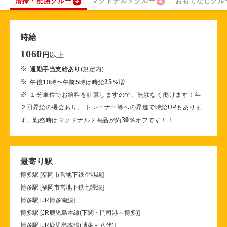
清掃・配膳クルー
マクドナルドクルー
おもてなしクル
時給
1060
以上
円
※
通勤手当支給あり
(規定内)
※
25
午後10時〜午前5時は時給
%
増
※
１分単位でお給料を計算しますので、無駄なく働けます！年
２回昇給の機会あり。 トレーナー等への昇進で時給UPもありま
30
す。勤務時はマクドナルド商品が約
％
オフです！！
最寄り駅
博多駅 [福岡市営地下鉄空港線]
博多駅 [福岡市営地下鉄七隈線]
博多駅 [JR博多南線]
博多駅 [JR鹿児島本線(下関・門司港～博多)]
博多駅 [JR鹿児島本線(博多～八代)]