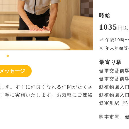
時給
1035
円
以
※
午後10時
※
年末年始等
最寄り駅
メッセージ
健軍交番前駅
健軍交番前駅
ます。すぐに仲良くなれる仲間がたくさ
動植物園入口
丁寧に実施いたします。お気軽にご連絡
動植物園入口
健軍町駅 [
熊本市電、