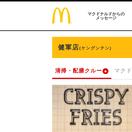
マクドナルドからの
メッセージ
健軍店
(ケングンテン)
清掃・配膳クルー
マクド