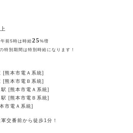
上
25
〜午前5時は時給
%
増
の特別期間は特別時給になります！
 [熊本市電Ａ系統]
 [熊本市電Ｂ系統]
駅 [熊本市電Ａ系統]
駅 [熊本市電Ｂ系統]
熊本市電Ａ系統]
健軍交番前から徒歩1分！