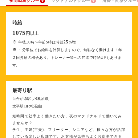
夜間勤務クルー
マクドナルドクルー
清掃・配膳クルー
時給
1075
以上
円
※
25
午後10時〜午前5時は時給
%
増
※
１分単位でお給料を計算しますので、無駄なく働けます！年
２回昇給の機会あり。トレーナー等への昇進で時給UPもありま
す。
最寄り駅
百合が原駅 [JR札沼線]
太平駅 [JR札沼線]
短時間で効率よく働きたい方、夜のマクドナルドで働いてみ
ませんか？
学生、主婦(主夫)、フリーター、シニアなど、様々な方が活躍
している楽しい店舗です。お客様が気持ちよくお食事できる