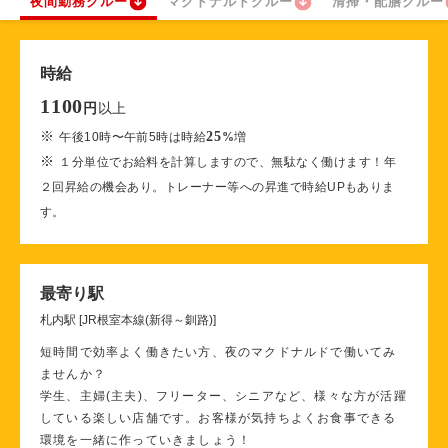
夜間勤務クルー
マクドナルドクルー
清掃・配膳クルー
時給
1100
以上
円
※
25
午後10時〜午前5時は時給
%
増
※
１分単位でお給料を計算しますので、無駄なく働けます！年
２回昇給の機会あり。トレーナー等への昇進で時給UPもありま
す。
最寄り駅
札内駅 [JR根室本線(新得～釧路)]
短時間で効率よく働きたい方、夜のマクドナルドで働いてみ
ませんか？
学生、主婦(主夫)、フリーター、シニアなど、様々な方が活躍
している楽しい店舗です。お客様が気持ちよくお食事できる
環境を一緒に作っていきましょう！