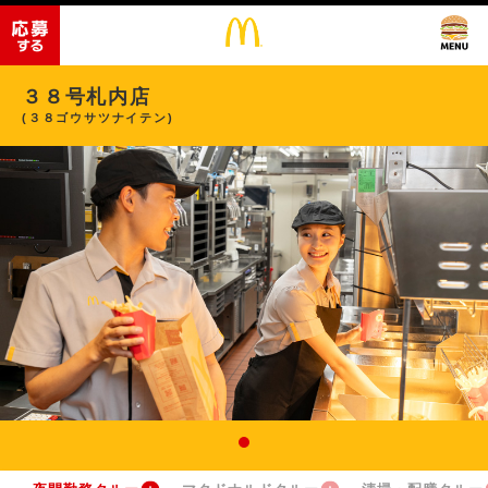
３８号札内店
(３８ゴウサツナイテン)