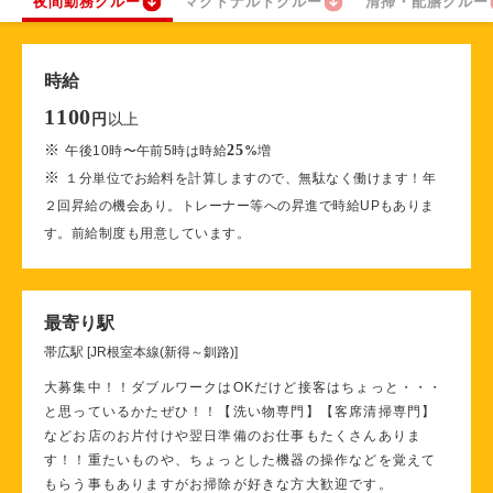
夜間勤務クルー
マクドナルドクルー
清掃・配膳クルー
時給
1100
以上
円
※
25
午後10時〜午前5時は時給
%
増
※
１分単位でお給料を計算しますので、無駄なく働けます！年
２回昇給の機会あり。トレーナー等への昇進で時給UPもありま
す。前給制度も用意しています。
最寄り駅
帯広駅 [JR根室本線(新得～釧路)]
大募集中！！ダブルワークはOKだけど接客はちょっと・・・
と思っているかたぜひ！！【洗い物専門】【客席清掃専門】
などお店のお片付けや翌日準備のお仕事もたくさんありま
す！！重たいものや、ちょっとした機器の操作などを覚えて
もらう事もありますがお掃除が好きな方大歓迎です。