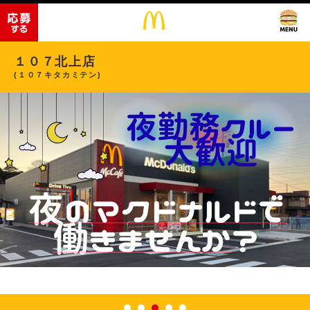
１０７北上店
(１０７キタカミテン)