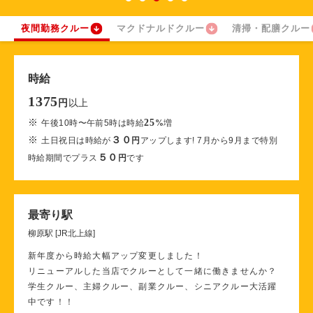
夜間勤務クルー
マクドナルドクルー
清掃・配膳クルー
時給
1375
以上
円
※
25
午後10時〜午前5時は時給
%
増
※
３０
土日祝日は時給が
円
アップします! 7月から9月まで特別
５０
時給期間でプラス
円
です
最寄り駅
柳原駅 [JR北上線]
新年度から時給大幅アップ変更しました！
リニューアルした当店でクルーとして一緒に働きませんか？
学生クルー、主婦クルー、副業クルー、シニアクルー大活躍
中です！！