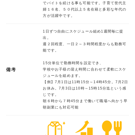
でバイトを続ける事も可能です。子育て世代主
婦１６名、５０代以上５名在籍と多彩な年代の
方が活躍中です。
1日ずつ自由にスケジュール組め1週間毎に提
出。
週２回程度、一日２～３時間程度からも勤務可
能です。
15分単位で勤務時間を設定でき、
備考
学校やお子様の迎え時間に合わせて柔軟にスケ
ジュールを組めます。
【例】7月1日は11時15分～14時45分。7月2日
お休み。7月3日は10時～15時15分迄という感
じです。
朝６時から７時45分まで働いて職場へ向かう早
朝副業にも対応可能