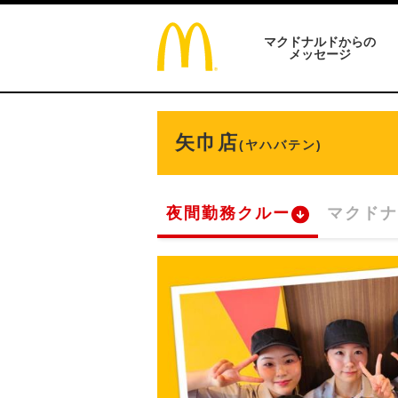
マクドナルドからの
メッセージ
矢巾店
(ヤハバテン)
夜間勤務クルー
マクドナ