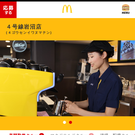
４号線岩沼店
(４ゴウセンイワヌマテン)