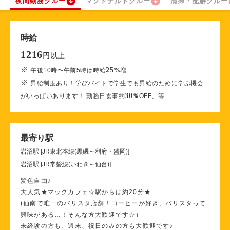
夜間勤務クルー
マクドナルドクルー
清掃・配膳クルー
時給
1216
以上
円
※
25
午後10時〜午前5時は時給
%
増
※
昇給制度あり！学びバイトで学生でも昇給のために学ぶ機会
30
がいっぱいあります！ 勤務日食事約
％
OFF、等
最寄り駅
岩沼駅 [JR東北本線(黒磯～利府・盛岡)]
岩沼駅 [JR常磐線(いわき～仙台)]
髪色自由♪
大人気★マックカフェ☆駅からは約20分★
(仙南で唯一のバリスタ店舗！コーヒーが好き、バリスタって
興味がある…！そんな方大歓迎です☆）
未経験の方も、週末、祝日のみの方も大歓迎です♪