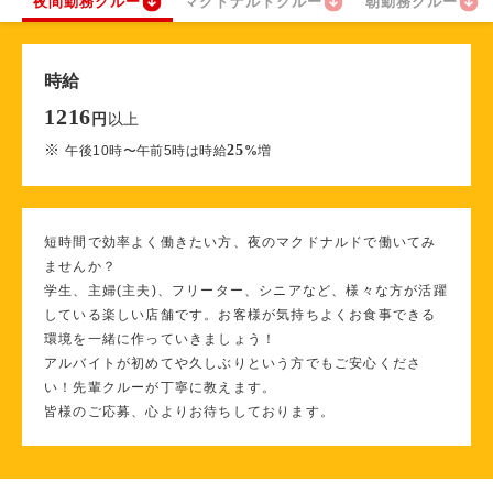
夜間勤務クルー
マクドナルドクルー
朝勤務クルー
時給
1216
以上
円
※
25
午後10時〜午前5時は時給
%
増
短時間で効率よく働きたい方、夜のマクドナルドで働いてみ
ませんか？
学生、主婦(主夫)、フリーター、シニアなど、様々な方が活躍
している楽しい店舗です。お客様が気持ちよくお食事できる
環境を一緒に作っていきましょう！
アルバイトが初めてや久しぶりという方でもご安心くださ
い！先輩クルーが丁寧に教えます。
皆様のご応募、心よりお待ちしております。