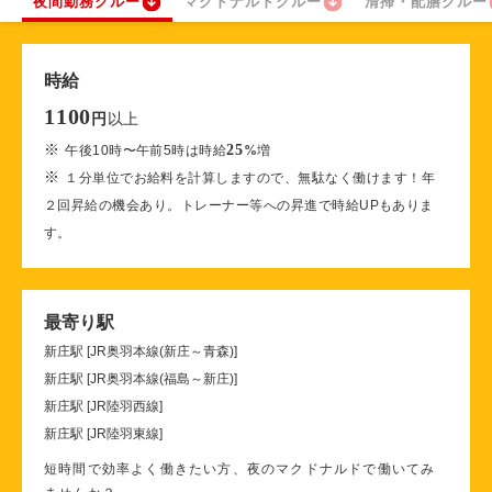
夜間勤務クルー
マクドナルドクルー
清掃・配膳クルー
時給
1100
以上
円
※
25
午後10時〜午前5時は時給
%
増
※
１分単位でお給料を計算しますので、無駄なく働けます！年
２回昇給の機会あり。トレーナー等への昇進で時給UPもありま
す。
最寄り駅
新庄駅 [JR奥羽本線(新庄～青森)]
新庄駅 [JR奥羽本線(福島～新庄)]
新庄駅 [JR陸羽西線]
新庄駅 [JR陸羽東線]
短時間で効率よく働きたい方、夜のマクドナルドで働いてみ