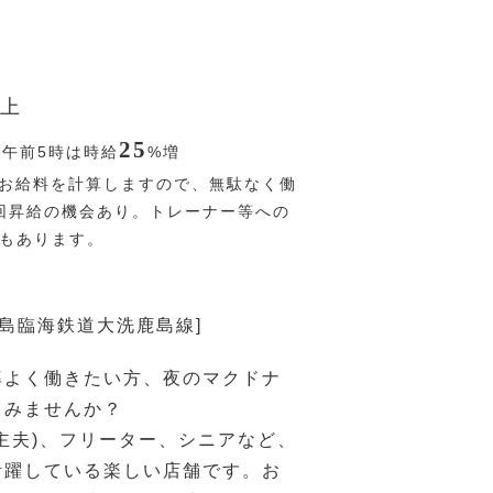
上
25
〜午前5時は時給
%
増
お給料を計算しますので、無駄なく働
回昇給の機会あり。トレーナー等への
Pもあります。
鹿島臨海鉄道大洗鹿島線]
率よく働きたい方、夜のマクドナ
てみませんか？
主夫)、フリーター、シニアなど、
活躍している楽しい店舗です。お