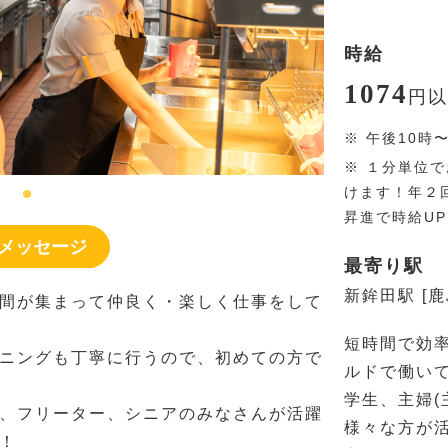
時給
1074
円
以
※
午後10時
※
１分単位で
けます！年２
昇進で時給U
メッセージ
最寄り駅
新鉾田駅 [
間が集まって仲良く・楽しく仕事をして
短時間で効
ニングも丁寧に行うので、初めての方で
ルドで働い
学生、主婦(
、フリーター、シニアのみなさんが活躍
様々な方が
！