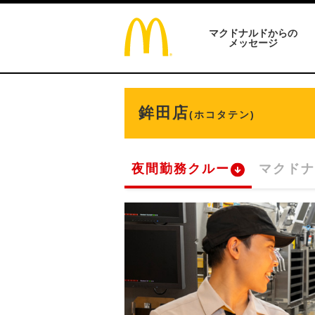
マクドナルドからの
メッセージ
鉾田店
(ホコタテン)
夜間勤務クルー
マクドナ