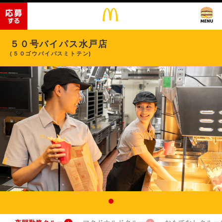
５０号バイパス水戸店
(５０ゴウバイパスミトテン)