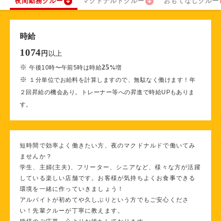
夜間勤務クルー
マクドナルドクルー
おもてなしクルー
時給
1074
以上
円
※
25
午後10時〜午前5時は時給
%
増
※
１分単位でお給料を計算しますので、無駄なく働けます！年
２回昇給の機会あり。トレーナー等への昇進で時給UPもありま
す。
短時間で効率よく働きたい方、夜のマクドナルドで働いてみ
ませんか？
学生、主婦(主夫)、フリーター、シニアなど、様々な方が活躍
している楽しい店舗です。お客様が気持ちよくお食事できる
環境を一緒に作っていきましょう！
アルバイトが初めてや久しぶりという方でもご安心くださ
い！先輩クルーが丁寧に教えます。