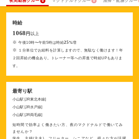
夜間勤務クルー
マクドナルドクルー
清掃・配膳クルー
時給
1068
以上
円
※
25
午後10時〜午前5時は時給
%
増
※
１分単位でお給料を計算しますので、無駄なく働けます！年
２回昇給の機会あり。トレーナー等への昇進で時給UPもありま
す。
最寄り駅
小山駅 [JR東北本線]
小山駅 [JR水戸線]
小山駅 [JR両毛線]
短時間で効率よく働きたい方、夜のマクドナルドで働いてみ
ませんか？
学生、主婦(主夫)、フリーター、シニアなど、様々な方が活躍