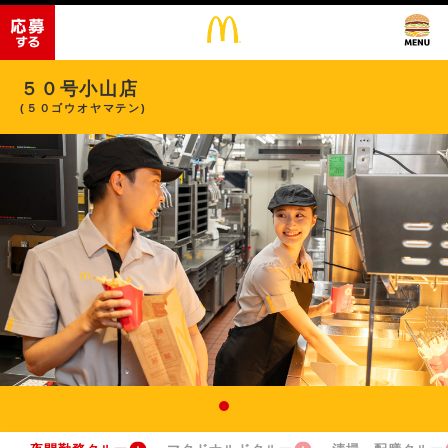
５０号小山店
(５０ゴウオヤマテン)