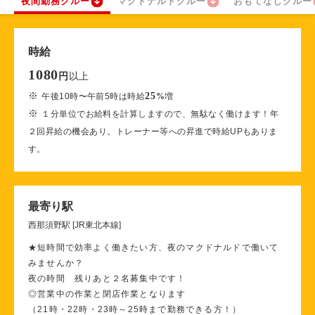
夜間勤務クルー
マクドナルドクルー
おもてなしクルー
時給
1080
以上
円
※
25
午後10時〜午前5時は時給
%
増
※
１分単位でお給料を計算しますので、無駄なく働けます！年
２回昇給の機会あり。トレーナー等への昇進で時給UPもありま
す。
最寄り駅
西那須野駅 [JR東北本線]
★短時間で効率よく働きたい方、夜のマクドナルドで働いて
みませんか？
夜の時間 残りあと２名募集中です！
◎営業中の作業と閉店作業となります
（21時・22時・23時～25時まで勤務できる方！）