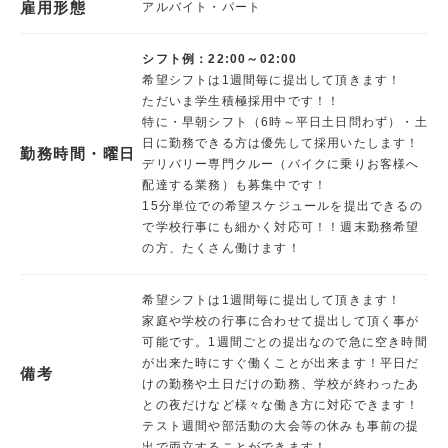
雇用形態
アルバイト・パート
シフト例：22:00～02:00
希望シフトは1週間毎に提出して頂きます！
ただいま学生積極採用中です！！
特に・早朝シフト（6時～平日土日問わず）・土
日に勤務できる方は優先して採用いたします！
勤務時間・曜日
デリバリー専門クルー（バイクに乗りお客様へ
配達する業務）も募集中です！
15分単位での希望スケジュールを提出できるの
で学校行事にも細かく対応可！！週末勤務希望
の方、たくさん働けます！
希望シフトは1週間毎に提出して頂きます！
家庭や学校の行事に合わせて提出して頂く事が
可能です。1週間ごとの提出なので急に空き時間
が出来た時にすぐ働くことが出来ます！平日だ
備考
けの勤務や土日だけの勤務、学校が終わったあ
との夜だけなど様々な働き方に対応できます！
テスト週間や部活動の大会等の休みも事前の提
出で両立することができます！