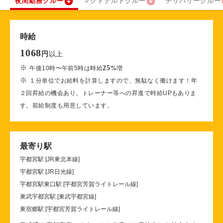
夜間勤務クルー
マクドナルドクルー
デリバリークルー
時給
1068
以上
円
※
25
午後10時〜午前5時は時給
%
増
※
１分単位でお給料を計算しますので、無駄なく働けます！年
２回昇給の機会あり。トレーナー等への昇進で時給UPもありま
す。前給制度も用意しています。
最寄り駅
宇都宮駅 [JR東北本線]
宇都宮駅 [JR日光線]
宇都宮駅東口駅 [宇都宮芳賀ライトレール線]
東武宇都宮駅 [東武宇都宮線]
東宿郷駅 [宇都宮芳賀ライトレール線]