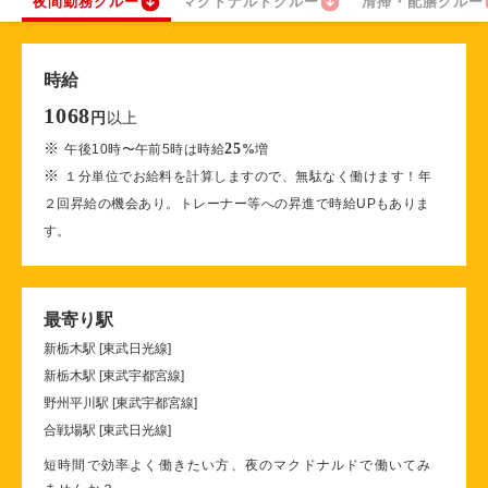
夜間勤務クルー
マクドナルドクルー
清掃・配膳クルー
時給
1068
以上
円
※
25
午後10時〜午前5時は時給
%
増
※
１分単位でお給料を計算しますので、無駄なく働けます！年
２回昇給の機会あり。トレーナー等への昇進で時給UPもありま
す。
最寄り駅
新栃木駅 [東武日光線]
新栃木駅 [東武宇都宮線]
野州平川駅 [東武宇都宮線]
合戦場駅 [東武日光線]
短時間で効率よく働きたい方、夜のマクドナルドで働いてみ