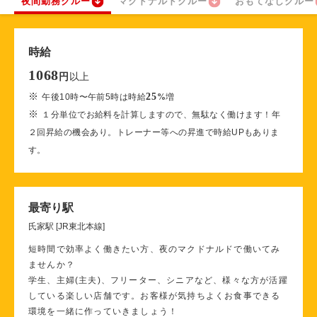
夜間勤務クルー
マクドナルドクルー
おもてなしクルー
時給
1068
以上
円
※
25
午後10時〜午前5時は時給
%
増
※
１分単位でお給料を計算しますので、無駄なく働けます！年
２回昇給の機会あり。トレーナー等への昇進で時給UPもありま
す。
最寄り駅
氏家駅 [JR東北本線]
短時間で効率よく働きたい方、夜のマクドナルドで働いてみ
ませんか？
学生、主婦(主夫)、フリーター、シニアなど、様々な方が活躍
している楽しい店舗です。お客様が気持ちよくお食事できる
環境を一緒に作っていきましょう！