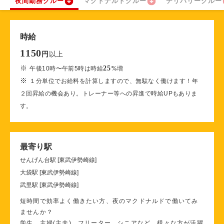
夜間勤務クルー
マクドナルドクルー
デリバリークルー
時給
1150
以上
円
※
25
午後10時〜午前5時は時給
%
増
※
１分単位でお給料を計算しますので、無駄なく働けます！年
２回昇給の機会あり。トレーナー等への昇進で時給UPもありま
す。
最寄り駅
せんげん台駅 [東武伊勢崎線]
大袋駅 [東武伊勢崎線]
武里駅 [東武伊勢崎線]
短時間で効率よく働きたい方、夜のマクドナルドで働いてみ
ませんか？
学生、主婦(主夫)、フリーター、シニアなど、様々な方が活躍