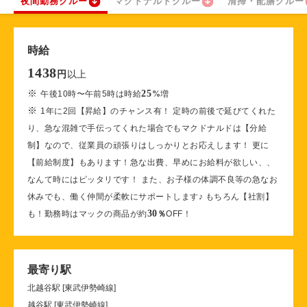
夜間勤務クルー
マクドナルドクルー
清掃・配膳クルー
時給
1438
以上
円
※
25
午後10時〜午前5時は時給
%
増
※
1年に2回【昇給】のチャンス有！ 定時の前後で延びてくれた
り、急な混雑で手伝ってくれた場合でもマクドナルドは【分給
制】なので、従業員の頑張りはしっかりとお応えします！ 更に
【前給制度】もあります！急な出費、早めにお給料が欲しい、、
なんて時にはピッタリです！ また、お子様の体調不良等の急なお
休みでも、働く仲間が柔軟にサポートします♪ もちろん【社割】
30
も！勤務時はマックの商品が約
％
OFF！
最寄り駅
北越谷駅 [東武伊勢崎線]
越谷駅 [東武伊勢崎線]