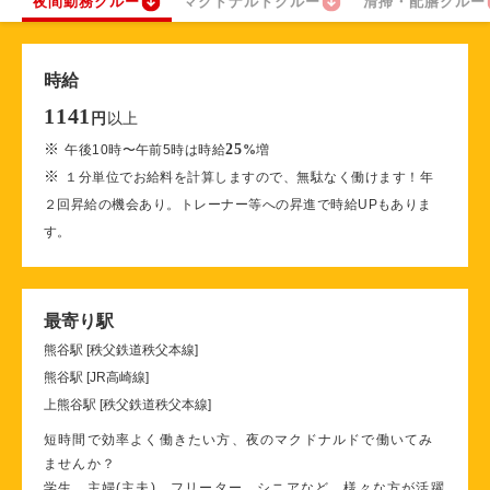
夜間勤務クルー
マクドナルドクルー
清掃・配膳クルー
時給
1141
以上
円
※
25
午後10時〜午前5時は時給
%
増
※
１分単位でお給料を計算しますので、無駄なく働けます！年
２回昇給の機会あり。トレーナー等への昇進で時給UPもありま
す。
最寄り駅
熊谷駅 [秩父鉄道秩父本線]
熊谷駅 [JR高崎線]
上熊谷駅 [秩父鉄道秩父本線]
短時間で効率よく働きたい方、夜のマクドナルドで働いてみ
ませんか？
学生、主婦(主夫)、フリーター、シニアなど、様々な方が活躍