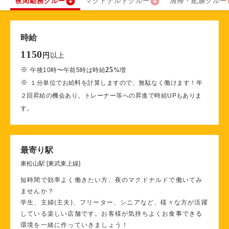
夜間勤務クルー
マクドナルドクルー
清掃・配膳クルー
時給
1150
以上
円
※
25
午後10時〜午前5時は時給
%
増
※
１分単位でお給料を計算しますので、無駄なく働けます！年
２回昇給の機会あり。トレーナー等への昇進で時給UPもありま
す。
最寄り駅
東松山駅 [東武東上線]
短時間で効率よく働きたい方、夜のマクドナルドで働いてみ
ませんか？
学生、主婦(主夫)、フリーター、シニアなど、様々な方が活躍
している楽しい店舗です。お客様が気持ちよくお食事できる
環境を一緒に作っていきましょう！