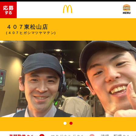
４０７東松山店
(４０７ヒガシマツヤマテン)