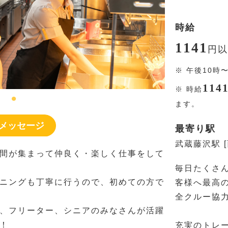
時給
1141
円
以
※
午後10時
114
※
時給
ます。
メッセージ
最寄り駅
武蔵藤沢駅 
間が集まって仲良く・楽しく仕事をして
毎日たくさ
ニングも丁寧に行うので、初めての方で
客様へ最高
全クルー協
、フリーター、シニアのみなさんが活躍
！
充実のトレ