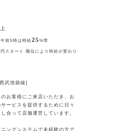
上
25
〜午前5時は時給
%
増
1
円
スタート 職位により時給が変わり
[西武池袋線]
んのお客様にご来店いただき、お
のサービスを提供するために日々
力し合って店舗運営しています。
ーニングシステムで未経験の方で