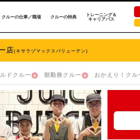
トレーニング＆
クルーの仕事／職場
クルーの特典
キャリアパス
ー店
(キサラヅマックスバリューテン)
ルドクルー
朝勤務クルー
おかえり！クル