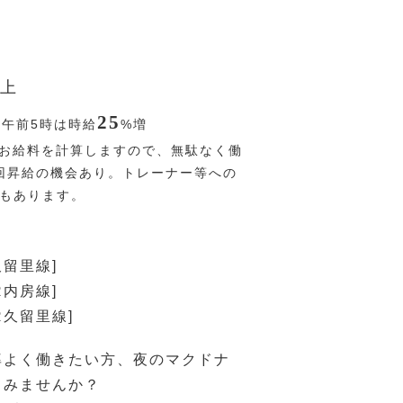
上
25
〜午前5時は時給
%
増
お給料を計算しますので、無駄なく働
回昇給の機会あり。トレーナー等への
Pもあります。
久留里線]
R内房線]
R久留里線]
率よく働きたい方、夜のマクドナ
てみませんか？