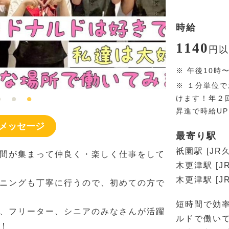
時給
1140
円
以
※
午後10時
※
１分単位で
けます！年２
昇進で時給U
メッセージ
最寄り駅
祇園駅 [JR
間が集まって仲良く・楽しく仕事をして
木更津駅 [J
木更津駅 [J
ニングも丁寧に行うので、初めての方で
短時間で効
、フリーター、シニアのみなさんが活躍
ルドで働い
！