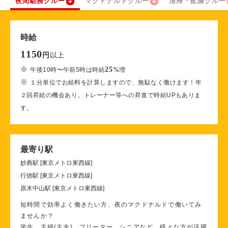
夜間勤務クルー
マクドナルドクルー
清掃・配膳クルー
時給
1150
以上
円
※
25
午後10時〜午前5時は時給
%
増
※
１分単位でお給料を計算しますので、無駄なく働けます！年
２回昇給の機会あり。トレーナー等への昇進で時給UPもありま
す。
最寄り駅
妙典駅 [東京メトロ東西線]
行徳駅 [東京メトロ東西線]
原木中山駅 [東京メトロ東西線]
短時間で効率よく働きたい方、夜のマクドナルドで働いてみ
ませんか？
学生、主婦(主夫)、フリーター、シニアなど、様々な方が活躍