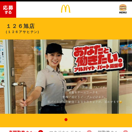
１２６旭店
(１２６アサヒテン)