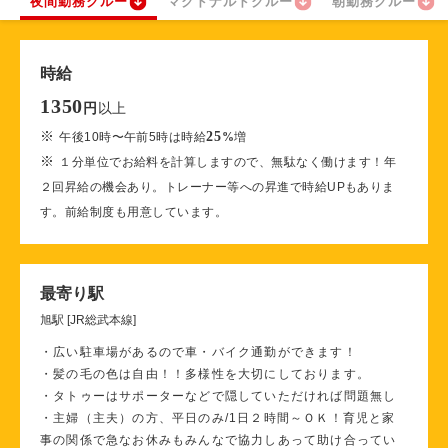
夜間勤務クルー
マクドナルドクルー
朝勤務クルー
時給
1350
以上
円
※
25
午後10時〜午前5時は時給
%
増
※
１分単位でお給料を計算しますので、無駄なく働けます！年
２回昇給の機会あり。トレーナー等への昇進で時給UPもありま
す。前給制度も用意しています。
最寄り駅
旭駅 [JR総武本線]
・広い駐車場があるので車・バイク通勤ができます！
・髪の毛の色は自由！！多様性を大切にしております。
・タトゥーはサポーターなどで隠していただければ問題無し
・主婦（主夫）の方、平日のみ/1日２時間～ＯＫ！育児と家
事の関係で急なお休みもみんなで協力しあって助け合ってい