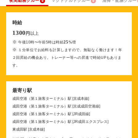
夜間勤務クルー
マクドナルドクルー
清掃・配膳クルー
時給
1300
以上
円
※
25
午後10時〜午前5時は時給
%
増
※
１分単位でお給料を計算しますので、無駄なく働けます！年
２回昇給の機会あり。トレーナー等への昇進で時給UPもありま
す。
最寄り駅
成田空港（第１旅客ターミナル）駅 [京成本線]
成田空港（第１旅客ターミナル）駅 [京成成田空港線]
成田空港（第１旅客ターミナル）駅 [JR成田線]
成田空港（第１旅客ターミナル）駅 [JR成田エクスプレス]
東成田駅 [京成本線]