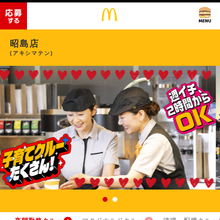
昭島店
(アキシマテン)