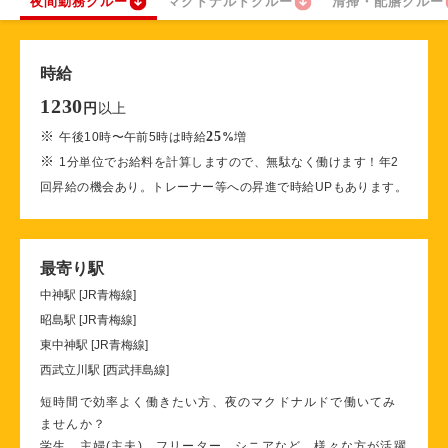
夜間勤務クルー
マクドナルドクルー
清掃・配膳クルー
時給
1230
以上
円
※
25
午後10時〜午前5時は時給
%
増
※
1分単位でお給料を計算しますので、無駄なく働けます！年2
回昇給の機会あり。トレーナー等への昇進で時給UPもあります。
最寄り駅
中神駅 [JR青梅線]
昭島駅 [JR青梅線]
東中神駅 [JR青梅線]
西武立川駅 [西武拝島線]
短時間で効率よく働きたい方、夜のマクドナルドで働いてみ
ませんか？
学生、主婦(主夫)、フリーター、シニアなど、様々な方が活躍