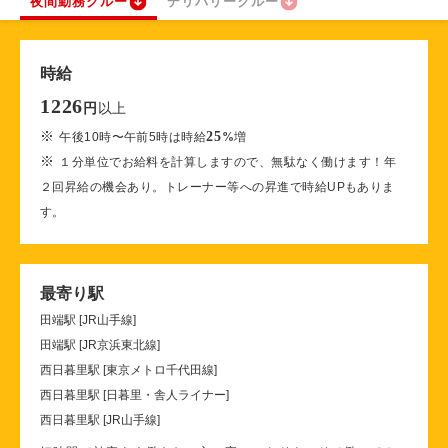
夜間勤務クルー
デリバリークルー
時給
1226
以上
円
※
25
午後10時〜午前5時は時給
%
増
※
１分単位でお給料を計算しますので、無駄なく働けます！年
２回昇給の機会あり。トレーナー等への昇進で時給UPもありま
す。
最寄り駅
田端駅 [JR山手線]
田端駅 [JR京浜東北線]
西日暮里駅 [東京メトロ千代田線]
西日暮里駅 [日暮里・舎人ライナー]
西日暮里駅 [JR山手線]