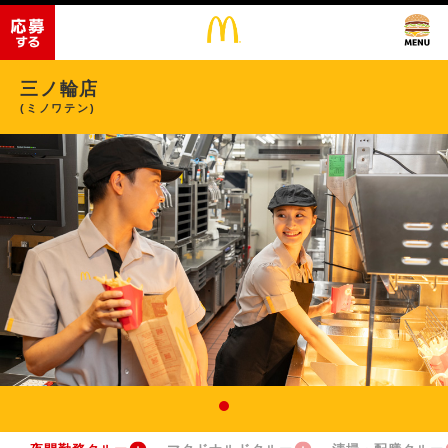
三ノ輪店
(ミノワテン)