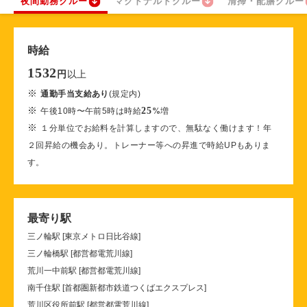
夜間勤務クルー
マクドナルドクルー
清掃・配膳クルー
時給
1532
以上
円
※
通勤手当支給あり
(規定内)
※
25
午後10時〜午前5時は時給
%
増
※
１分単位でお給料を計算しますので、無駄なく働けます！年
２回昇給の機会あり。トレーナー等への昇進で時給UPもありま
す。
最寄り駅
三ノ輪駅 [東京メトロ日比谷線]
三ノ輪橋駅 [都営都電荒川線]
荒川一中前駅 [都営都電荒川線]
南千住駅 [首都圏新都市鉄道つくばエクスプレス]
荒川区役所前駅 [都営都電荒川線]