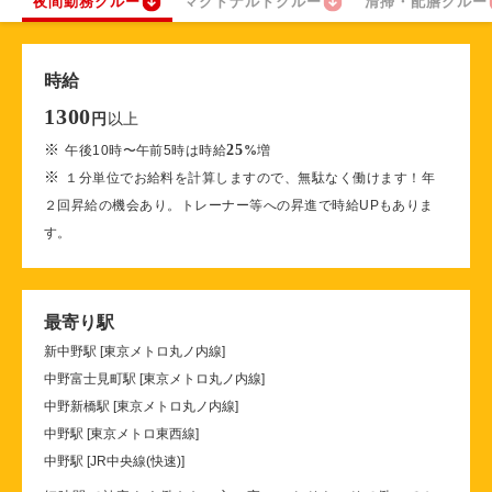
夜間勤務クルー
マクドナルドクルー
清掃・配膳クルー
時給
1300
以上
円
※
25
午後10時〜午前5時は時給
%
増
※
１分単位でお給料を計算しますので、無駄なく働けます！年
２回昇給の機会あり。トレーナー等への昇進で時給UPもありま
す。
最寄り駅
新中野駅 [東京メトロ丸ノ内線]
中野富士見町駅 [東京メトロ丸ノ内線]
中野新橋駅 [東京メトロ丸ノ内線]
中野駅 [東京メトロ東西線]
中野駅 [JR中央線(快速)]