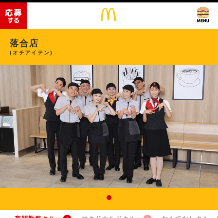
落合店
(オチアイテン)