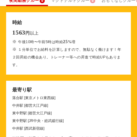
夜間勤務クルー
マクドナルドクルー
おもてなしクルー
時給
1563
以上
円
※
25
午後10時〜午前5時は時給
%
増
※
１分単位でお給料を計算しますので、無駄なく働けます！年
２回昇給の機会あり。トレーナー等への昇進で時給UPもありま
す。
最寄り駅
落合駅 [東京メトロ東西線]
中井駅 [都営大江戸線]
東中野駅 [都営大江戸線]
東中野駅 [JR中央・総武緩行線]
中井駅 [西武新宿線]