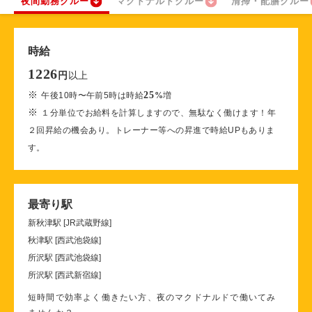
夜間勤務クルー
マクドナルドクルー
清掃・配膳クルー
時給
1226
以上
円
※
25
午後10時〜午前5時は時給
%
増
※
１分単位でお給料を計算しますので、無駄なく働けます！年
２回昇給の機会あり。トレーナー等への昇進で時給UPもありま
す。
最寄り駅
新秋津駅 [JR武蔵野線]
秋津駅 [西武池袋線]
所沢駅 [西武池袋線]
所沢駅 [西武新宿線]
短時間で効率よく働きたい方、夜のマクドナルドで働いてみ