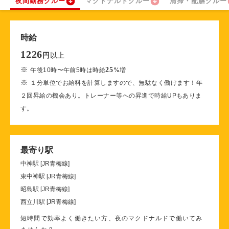
夜間勤務クルー
マクドナルドクルー
清掃・配膳クルー
時給
1226
以上
円
※
25
午後10時〜午前5時は時給
%
増
※
１分単位でお給料を計算しますので、無駄なく働けます！年
２回昇給の機会あり。トレーナー等への昇進で時給UPもありま
す。
最寄り駅
中神駅 [JR青梅線]
東中神駅 [JR青梅線]
昭島駅 [JR青梅線]
西立川駅 [JR青梅線]
短時間で効率よく働きたい方、夜のマクドナルドで働いてみ