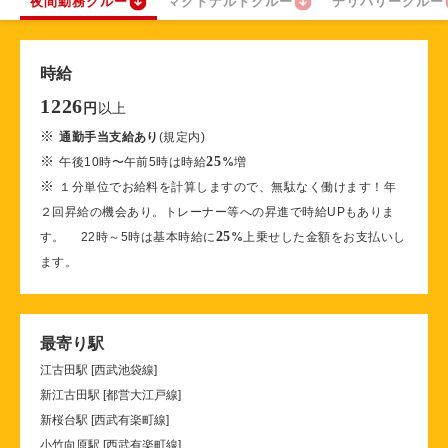
夜間勤務クルー
マクドナルドクルー
デリバリークルー
時給
1226
以上
円
※
通勤手当支給あり
(規定内)
※
25
午後10時〜午前5時は時給
%
増
※
１分単位でお給料を計算しますので、無駄なく働けます！年
２回昇給の機会あり。トレーナー等への昇進で時給UPもありま
25
す。 22時～5時は基本時給に
%
上乗せした金額をお支払いし
ます。
最寄り駅
江古田駅 [西武池袋線]
新江古田駅 [都営大江戸線]
新桜台駅 [西武有楽町線]
小竹向原駅 [西武有楽町線]