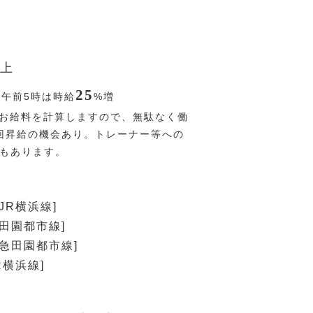
上
25
〜午前5時は時給
%
増
お給料を計算しますので、無駄なく働
回昇給の機会あり。トレーナー等への
Pもあります。
JR横浜線]
急田園都市線]
東急田園都市線]
R横浜線]