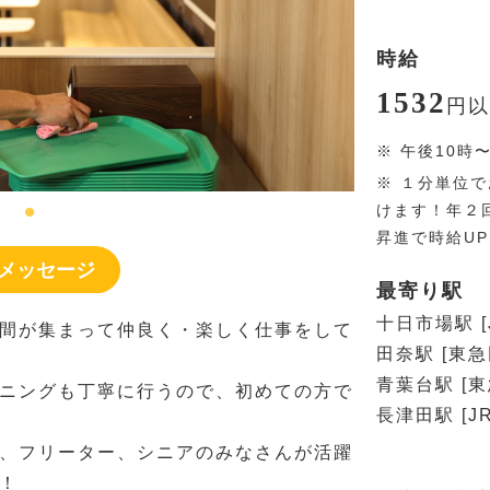
時給
1532
円
以
※
午後10時
※
１分単位で
けます！年２
昇進で時給U
メッセージ
最寄り駅
十日市場駅 [
間が集まって仲良く・楽しく仕事をして
田奈駅 [東
青葉台駅 [
ニングも丁寧に行うので、初めての方で
長津田駅 [J
、フリーター、シニアのみなさんが活躍
！