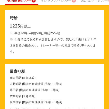
夜間勤務クルー
マクドナルドクルー
おかえり！クルー
時給
1225
以上
円
※
25
午後10時〜午前5時は時給
%
増
※
１分単位でお給料を計算しますので、無駄なく働けます！年
２回昇給の機会あり。トレーナー等への昇進で時給UPもありま
す。
最寄り駅
南太田駅 [京急本線]
吉野町駅 [横浜市高速鉄道1号線・3号線]
蒔田駅 [横浜市高速鉄道1号線・3号線]
黄金町駅 [京急本線]
阪東橋駅 [横浜市高速鉄道1号線・3号線]