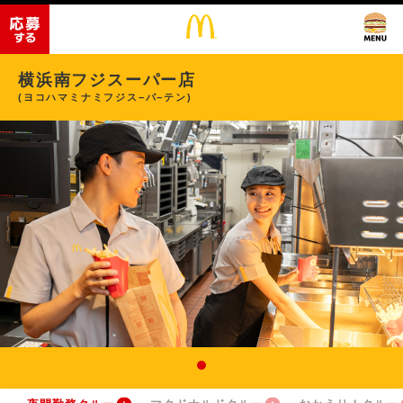
横浜南フジスーパー店
(ヨコハマミナミフジス−パ−テン)