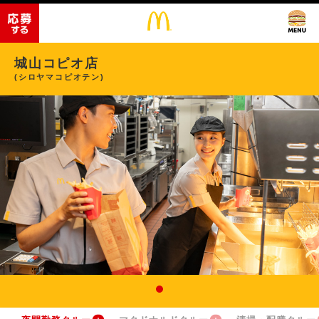
城山コピオ店
(シロヤマコピオテン)