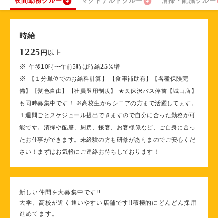
夜間勤務クルー
マクドナルドクルー
清掃・配膳クルー
時給
1225
以上
円
※
25
午後10時〜午前5時は時給
%
増
※
【１分単位でのお給料計算】 【食事補助有】【各種保険完
備】【髪色自由】【社員登用制度】 ★久保沢バス停前【城山店】
も同時募集中です！ ※高校生からシニアの方まで活躍してます。
１週間ごとスケジュール提出できますので自分に合った勤務か可
能です。清掃や配膳、厨房、接客、お客様係など、ご自身に合っ
たお仕事ができます。未経験の方も研修がありまのでご安心くだ
さい！まずはお気軽にご連絡お待ちしております！
新しい仲間を大募集中です!!
大学、高校が近く通いやすい店舗です!!積極的にどんどん採用
進めてます。