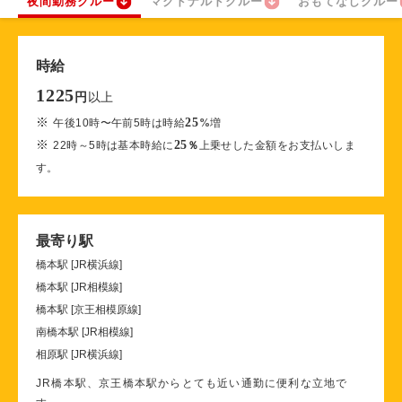
夜間勤務クルー
マクドナルドクルー
おもてなしクルー
時給
1225
以上
円
※
25
午後10時〜午前5時は時給
%
増
※
25
22時～5時は基本時給に
％
上乗せした金額をお支払いしま
す。
最寄り駅
橋本駅 [JR横浜線]
橋本駅 [JR相模線]
橋本駅 [京王相模原線]
南橋本駅 [JR相模線]
相原駅 [JR横浜線]
JR橋本駅、京王橋本駅からとても近い通勤に便利な立地で