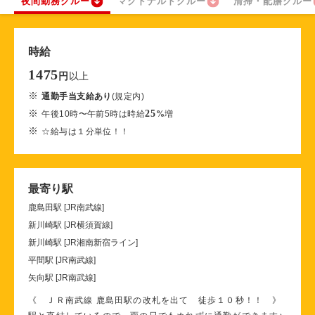
夜間勤務クルー
マクドナルドクルー
清掃・配膳クルー
時給
1475
以上
円
※
通勤手当支給あり
(規定内)
※
25
午後10時〜午前5時は時給
%
増
※
☆給与は１分単位！！
最寄り駅
鹿島田駅 [JR南武線]
新川崎駅 [JR横須賀線]
新川崎駅 [JR湘南新宿ライン]
平間駅 [JR南武線]
矢向駅 [JR南武線]
《 ＪＲ南武線 鹿島田駅の改札を出て 徒歩１０秒！！ 》